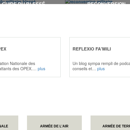
GUIDE DU BLESSÉ
RECONVERSION
More Majorum
VOIR LE RÉGIMENT
PEX
REFLEXIO FA'MILI
ation Nationale des
Un blog sympa rempli de podca
ttants des OPEX.…
plus
conseils et…
plus
NALE
ARMÉE DE L'AIR
ARMÉE DE TER