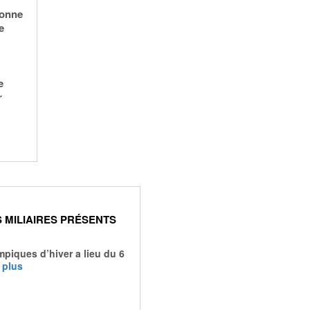
donne
e
e
r
ES MILIAIRES PRÉSENTS
mpiques d’hiver a lieu du 6
…
plus