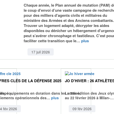
Chaque année, le Plan annuel de mutation (PAM) 
le coup d'envoi d’une vaste campagne de recherch
pour des milliers d'agents civils et militaires du
ministère des Armées et des Anciens combattants.
Trouver un logement adapté, décrypter les aides
disponibles ou dénicher un hébergement d'urgenc
peut s’avérer chronophage et fastidieux. C’est pou
faciliter cette transition que le…
plus
17 juil 2026
FRES CLÉS DE LA DÉFENSE 2025
JO D'HIVER : 26 ATHLÈT
urope »,
tifs, équipements en dotation dans les armées,
La 25e édition des Jeux oly
oiements opérationnels des…
plus
au 22 février 2026 à Milan-
4 fév 2026
09 fév 2026