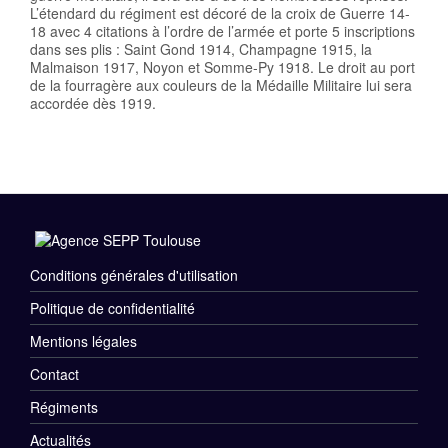
L’étendard du régiment est décoré de la croix de Guerre 14-
18 avec 4 citations à l’ordre de l’armée et porte 5 inscriptions
dans ses plis : Saint Gond 1914, Champagne 1915, la
Malmaison 1917, Noyon et Somme-Py 1918. Le droit au port
de la fourragère aux couleurs de la Médaille Militaire lui sera
accordée dès 1919.
Conditions générales d'utilisation
Menu
Politique de confidentialité
Rubriques
Mentions légales
Pied
Contact
de
Régiments
Menu
Actualités