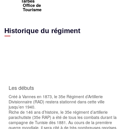
Tarbes
Office de
Tourisme
Historique du régiment
01 jan 1873
01 jan 1940
01 jan 1947
01 jan 1961
Les débuts
Créé à Vannes en 1873, le 35e Régiment d’Artillerie
Divisionnaire (RAD) restera stationné dans cette ville
jusqu’en 1940.
Riche de 146 ans d’histoire, le 35e régiment d’artillerie
parachutiste (35e RAP) a été de tous les combats durant la
campagne de Tunisie dès 1881. Au cours de la première
guerre mondiale, il sera cité à de très nombreuses reprises.