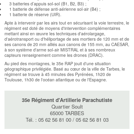
3 batteries d’appuis sol-sol (B1, B2, B3) ;
1 batterie de défense anti-aérienne sol-air (B4) ;
1 batterie de réserve (UIR).
Apte à intervenir par les airs tout en sécurisant la voie terrestre, le
régiment est doté de moyens d'intervention complémentaires
mettant ainsi en œuvre les techni­ques d'aérolargage,
d'aérotransport ou d'héliportage de ses mortiers de 120 mm et de
ses canons de 20 mm alliés aux canons de 155 mm, au CAESAR,
à son système d'arme sol-air MISTRAL et à ses nombreux
capteurs renseignement comme les drones (DRAC).
Au pied des montagnes, le 35e RAP jouit d'une situation
géographique privilégiée. Basé au cœur de la ville de Tarbes, le
régiment se trouve à 45 minutes des Pyrénées, 1h20 de
Toulouse, 1h30 de l'océan atlantique ou de l'Espagne.
35e Régiment d'Artillerie Parachutiste
Quartier Soult
65000 TARBES
Tél. : 05 62 56 81 00 / 05 62 56 81 03