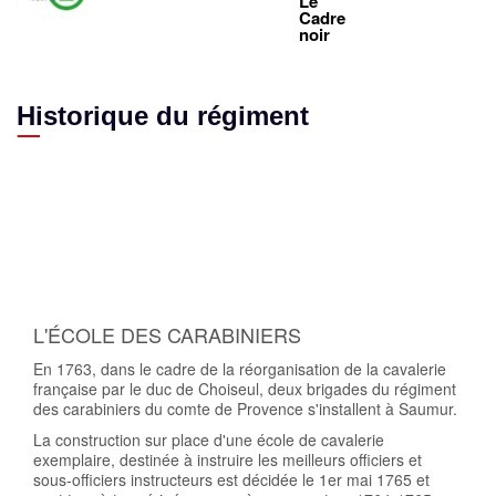
Le
Cadre
noir
Historique du régiment
01 jan 1723
23 déc 1814
18 juin 1940
01 jan 1945
01 juin 2012
L'ÉCOLE DES CARABINIERS
En 1763, dans le cadre de la réorganisation de la cavalerie
française par le duc de Choiseul, deux brigades du régiment
des carabiniers du comte de Provence s'installent à Saumur.
La construction sur place d'une école de cavalerie
exemplaire, destinée à instruire les meilleurs officiers et
sous-officiers instructeurs est décidée le 1er mai 1765 et