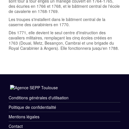
sont tour à tour érigés un manège couvert en 1764-1765,
des écuries en 1766 et 1768, et le bâtiment central de l'école
de cavalerie en 1768-1769.
Les troupes s'installent dans le bâtiment central de la
caserne des carabiniers en 1770.
Dès 1771, elle devient le seul centre d'instruction des
cavaliers militaires, remplaçant les cinq écoles créées en
1763 (Douai, Metz, Besançon, Cambrai et une brigade du
Royal Carabinier à Angers). Elle fonctionnera jusqu'en 1788.
Conditions générales d'utilisation
Menu
Politique de confidentialité
Rubriques
Mentions légales
Pied
Contact