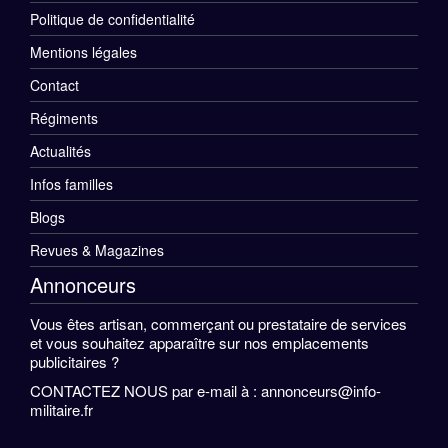
Menu
Politique de confidentialité
Rubriques
Mentions légales
Pied
Contact
de
Régiments
Menu
Actualités
page
Divers
Infos familles
Pied
Blogs
de
Revues & Magazines
Annonceurs
page
Vous êtes artisan, commerçant ou prestataire de services
et vous souhaitez apparaître sur nos emplacements
publicitaires ?
CONTACTEZ NOUS
par e-mail à : annonceurs@info-
militaire.fr