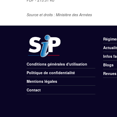
Source et droits : Ministère des Armées
Régime
Me
Actuali
Div
Infos fa
Pie
Conditions générales d'utilisation
Blogs
Menu
Politique de confidentialité
de
Revues
Rubriques
Mentions légales
pag
Pied
Contact
de
page