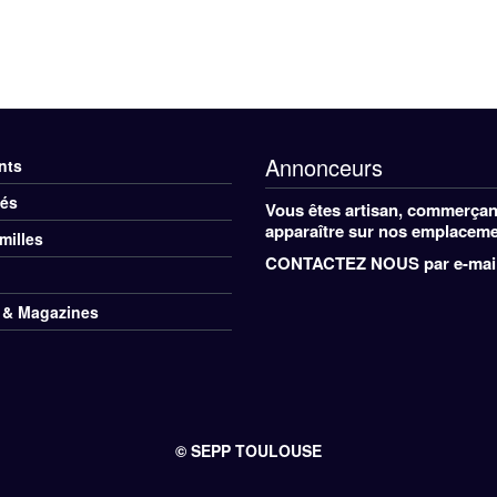
Annonceurs
nts
nu
tés
Vous êtes artisan, commerçant
ers
apparaître sur nos emplacemen
milles
CONTACTEZ NOUS
par e-mail
d
 & Magazines
e
© SEPP TOULOUSE