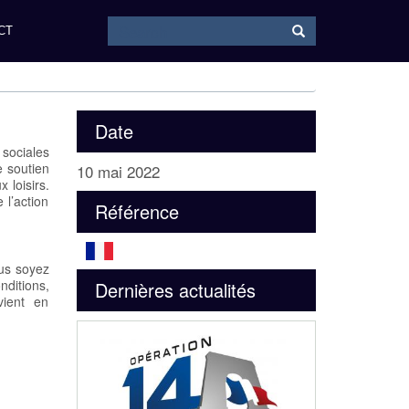
Search
Search
CT
Date
sociales
e soutien
10 mai 2022
 loisirs.
 l’action
Référence
ous soyez
nditions,
Dernières actualités
vient en