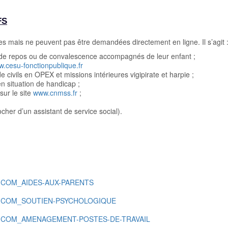
FS
les mais ne peuvent pas être demandées directement en ligne. Il s’agit 
 de repos ou de convalescence accompagnés de leur enfant ;
w.cesu-fonctionpublique.fr
e civils en OPEX et missions intérieures vigipirate et harpie ;
n situation de handicap ;
sur le site
www.cnmss.fr
;
cher d’un assistant de service social).
_SGA-COM_AIDES-AUX-PARENTS
P_SGA-COM_SOUTIEN-PSYCHOLOGIQUE
NP_SGA-COM_AMENAGEMENT-POSTES-DE-TRAVAIL