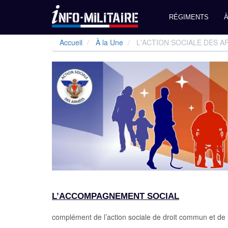
Navigation
RÉGIMENTS
À
principale
Aller
Accueil
À la Une
L'ACTION SOCIALE DES 
au
contenu
principal
L’ACCOMPAGNEMENT SOCIAL
complément de l’action sociale de droit commun et de l’