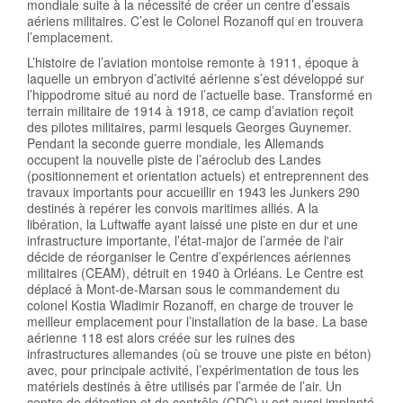
mondiale suite à la nécessité de créer un centre d’essais
aériens militaires. C’est le Colonel Rozanoff qui en trouvera
l’emplacement.
L’histoire de l’aviation montoise remonte à 1911, époque à
laquelle un embryon d’activité aérienne s’est développé sur
l’hippodrome situé au nord de l’actuelle base. Transformé en
terrain militaire de 1914 à 1918, ce camp d’aviation reçoit
des pilotes militaires, parmi lesquels Georges Guynemer.
Pendant la seconde guerre mondiale, les Allemands
occupent la nouvelle piste de l’aéroclub des Landes
(positionnement et orientation actuels) et entreprennent des
travaux importants pour accueillir en 1943 les Junkers 290
destinés à repérer les convois maritimes alliés. A la
libération, la Luftwaffe ayant laissé une piste en dur et une
infrastructure importante, l’état-major de l’armée de l'air
décide de réorganiser le Centre d’expériences aériennes
militaires (CEAM), détruit en 1940 à Orléans. Le Centre est
déplacé à Mont-de-Marsan sous le commandement du
colonel Kostia Wladimir Rozanoff, en charge de trouver le
meilleur emplacement pour l’installation de la base. La base
aérienne 118 est alors créée sur les ruines des
infrastructures allemandes (où se trouve une piste en béton)
avec, pour principale activité, l’expérimentation de tous les
matériels destinés à être utilisés par l’armée de l’air. Un
centre de détection et de contrôle (CDC) y est aussi implanté