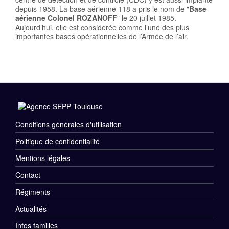
depuis 1958. La base aérienne 118 a pris le nom de "
Base
aérienne Colonel ROZANOFF
" le 20 juillet 1985.
Aujourd’hui, elle est considérée comme l’une des plus
importantes bases opérationnelles de l’Armée de l’air.
Conditions générales d'utilisation
Menu
Politique de confidentialité
Rubriques
Mentions légales
Pied
Contact
de
Régiments
Menu
Actualités
page
Divers
Infos familles