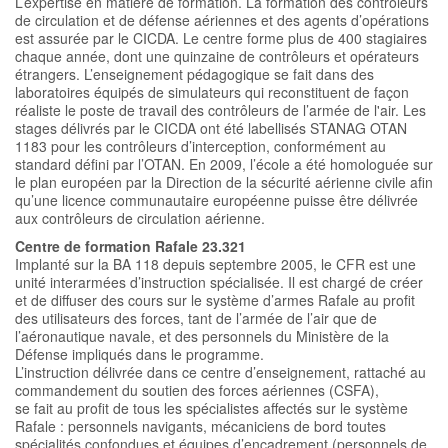
L’expertise en matière de formation. La formation des contrôleurs
de circulation et de défense aériennes et des agents d’opérations
est assurée par le CICDA. Le centre forme plus de 400 stagiaires
chaque année, dont une quinzaine de contrôleurs et opérateurs
étrangers. L’enseignement pédagogique se fait dans des
laboratoires équipés de simulateurs qui reconstituent de façon
réaliste le poste de travail des contrôleurs de l’armée de l'air. Les
stages délivrés par le CICDA ont été labellisés STANAG OTAN
1183 pour les contrôleurs d’interception, conformément au
standard défini par l’OTAN. En 2009, l’école a été homologuée sur
le plan européen par la Direction de la sécurité aérienne civile afin
qu’une licence communautaire européenne puisse être délivrée
aux contrôleurs de circulation aérienne.
Centre de formation Rafale 23.321
Implanté sur la BA 118 depuis septembre 2005, le CFR est une
unité interarmées d’instruction spécialisée. Il est chargé de créer
et de diffuser des cours sur le système d’armes Rafale au profit
des utilisateurs des forces, tant de l’armée de l’air que de
l’aéronautique navale, et des personnels du Ministère de la
Défense impliqués dans le programme.
L’instruction délivrée dans ce centre d’enseignement, rattaché au
commandement du soutien des forces aériennes (CSFA),
se fait au profit de tous les spécialistes affectés sur le système
Rafale : personnels navigants, mécaniciens de bord toutes
spécialités confondues et équipes d’encadrement (personnels de