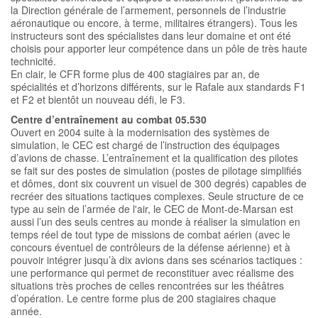
la Direction générale de l’armement, personnels de l’industrie
aéronautique ou encore, à terme, militaires étrangers). Tous les
instructeurs sont des spécialistes dans leur domaine et ont été
choisis pour apporter leur compétence dans un pôle de très haute
technicité.
En clair, le CFR forme plus de 400 stagiaires par an, de
spécialités et d’horizons différents, sur le Rafale aux standards F1
et F2 et bientôt un nouveau défi, le F3.
Centre d’entraînement au combat 05.530
Ouvert en 2004 suite à la modernisation des systèmes de
simulation, le CEC est chargé de l’instruction des équipages
d’avions de chasse. L’entraînement et la qualification des pilotes
se fait sur des postes de simulation (postes de pilotage simplifiés
et dômes, dont six couvrent un visuel de 300 degrés) capables de
recréer des situations tactiques complexes. Seule structure de ce
type au sein de l’armée de l'air, le CEC de Mont-de-Marsan est
aussi l’un des seuls centres au monde à réaliser la simulation en
temps réel de tout type de missions de combat aérien (avec le
concours éventuel de contrôleurs de la défense aérienne) et à
pouvoir intégrer jusqu’à dix avions dans ses scénarios tactiques :
une performance qui permet de reconstituer avec réalisme des
situations très proches de celles rencontrées sur les théâtres
d’opération. Le centre forme plus de 200 stagiaires chaque
année.