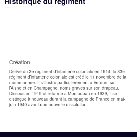
Historique du régiment
11 nov 1914
01 jan 1961
01 aoû 2015
Création
Dérivé du 3e régiment d’infanterie coloniale en 1914, le 33e
régiment d’infanterie coloniale est créé le 11 novembre de la
même année. Il s’illustre particulièrement à Verdun, sur
l’Aisne et en Champagne, noms gravés sur son drapeau.
Dissous en 1919 et reformé à Montauban en 1939, il se
distingue à nouveau durant la campagne de France en mai-
juin 1940 avant une nouvelle dissolution.