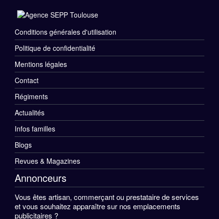
Conditions générales d'utilisation
Menu
Politique de confidentialité
Rubriques
Mentions légales
Pied
Contact
de
Régiments
Menu
Actualités
page
Divers
Infos familles
Pied
Blogs
de
Revues & Magazines
Annonceurs
page
Vous êtes artisan, commerçant ou prestataire de services
et vous souhaitez apparaître sur nos emplacements
publicitaires ?