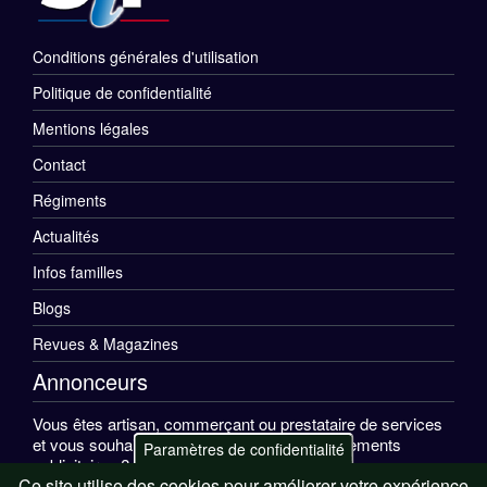
Conditions générales d'utilisation
Menu
Politique de confidentialité
Rubriques
Mentions légales
Pied
Contact
de
Régiments
Menu
Actualités
page
Divers
Infos familles
Pied
Blogs
de
Revues & Magazines
Annonceurs
page
Vous êtes artisan, commerçant ou prestataire de services
et vous souhaitez apparaître sur nos emplacements
Paramètres de confidentialité
publicitaires ?
Ce site utilise des cookies pour améliorer votre expérience