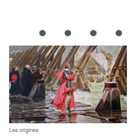
07 aoû 1822
15 fév 1942
01 jan 1950
01 jan 1984
Les origines