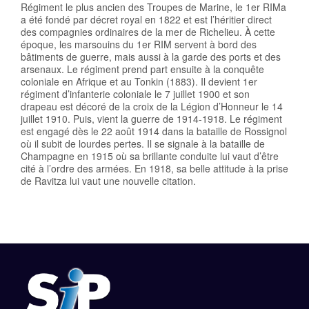
Régiment le plus ancien des Troupes de Marine, le 1er RIMa
a été fondé par décret royal en 1822 et est l’héritier direct
des compagnies ordinaires de la mer de Richelieu. À cette
époque, les marsouins du 1er RIM servent à bord des
bâtiments de guerre, mais aussi à la garde des ports et des
arsenaux. Le régiment prend part ensuite à la conquête
coloniale en Afrique et au Tonkin (1883). Il devient 1er
régiment d’infanterie coloniale le 7 juillet 1900 et son
drapeau est décoré de la croix de la Légion d’Honneur le 14
juillet 1910. Puis, vient la guerre de 1914-1918. Le régiment
est engagé dès le 22 août 1914 dans la bataille de Rossignol
où il subit de lourdes pertes. Il se signale à la bataille de
Champagne en 1915 où sa brillante conduite lui vaut d’être
cité à l’ordre des armées. En 1918, sa belle attitude à la prise
de Ravitza lui vaut une nouvelle citation.