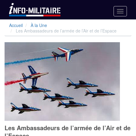
Toggle
navigati
Aller
Accueil
À la Une
au
Les Ambassadeurs de l’armée de l’Air et de l’Espace
contenu
principal
Les Ambassadeurs de l’armée de l’Air et de
l’Espace