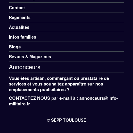
Pied
Contact
de
Régiments
Menu
Actualités
page
Divers
Infos familles
Pied
Blogs
de
Revues & Magazines
Annonceurs
page
Vous êtes artisan, commerçant ou prestataire de
services et vous souhaitez apparaître sur nos
emplacements publicitaires ?
CONTACTEZ NOUS
par e-mail à : annonceurs@info-
militaire.fr
© SEPP TOULOUSE