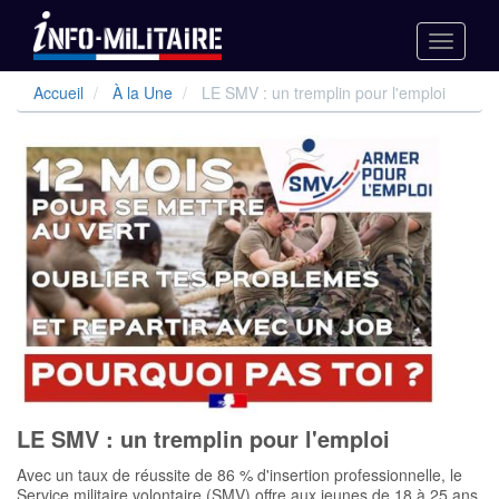
Toggle
navigati
Aller
Accueil
À la Une
LE SMV : un tremplin pour l'emploi
au
contenu
principal
LE SMV : un tremplin pour l'emploi
Avec un taux de réussite de 86 % d'insertion professionnelle, le
Service militaire volontaire (SMV) offre aux jeunes de 18 à 25 ans