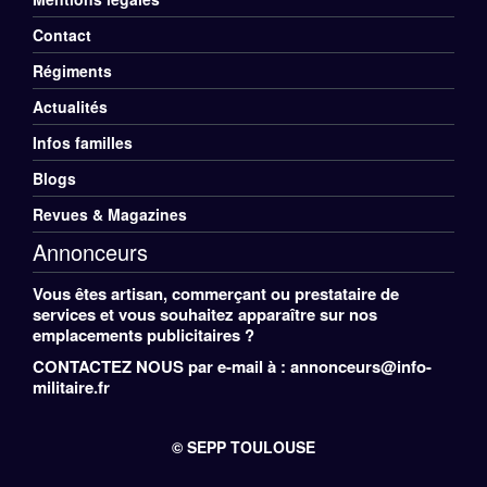
Pied
Contact
de
Régiments
Menu
Actualités
page
Divers
Infos familles
Pied
Blogs
de
Revues & Magazines
Annonceurs
page
Vous êtes artisan, commerçant ou prestataire de
services et vous souhaitez apparaître sur nos
emplacements publicitaires ?
CONTACTEZ NOUS
par e-mail à : annonceurs@info-
militaire.fr
© SEPP TOULOUSE