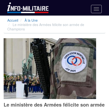
Toggle
navigati
Aller
Accueil
À la Une
au
Le ministère des Armées félicite son armée de
contenu
Champions
principal
Le ministère des Armées félicite son armée