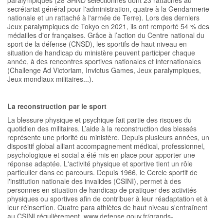
paralympiques (28 SHND sélectionnés dont 23 rattachés au
secrétariat général pour l'administration, quatre à la Gendarmerie
nationale et un rattaché à l'armée de Terre). Lors des derniers
Jeux paralympiques de Tokyo en 2021, ils ont remporté 54 % des
médailles d'or françaises. Grâce à l’action du Centre national du
sport de la défense (CNSD), les sportifs de haut niveau en
situation de handicap du ministère peuvent participer chaque
année, à des rencontres sportives nationales et internationales
(Challenge Ad Victoriam, Invictus Games, Jeux paralympiques,
Jeux mondiaux militaires...).
La reconstruction par le sport
La blessure physique et psychique fait partie des risques du
quotidien des militaires. L’aide à la reconstruction des blessés
représente une priorité du ministère. Depuis plusieurs années, un
dispositif global alliant accompagnement médical, professionnel,
psychologique et social a été mis en place pour apporter une
réponse adaptée. L'activité physique et sportive tient un rôle
particulier dans ce parcours. Depuis 1966, le Cercle sportif de
l'institution nationale des invalides (CSINI), permet à des
personnes en situation de handicap de pratiquer des activités
physiques ou sportives afin de contribuer à leur réadaptation et à
leur réinsertion. Quatre para athlètes de haut niveau s'entraînent
au CSINI régulièrement. www.defense.gouv.fr/grands-