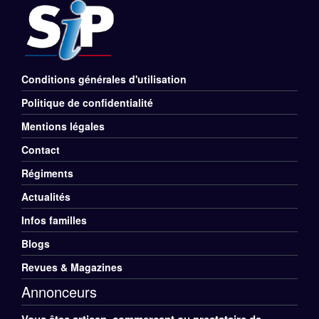
Conditions générales d'utilisation
Menu
Politique de confidentialité
Rubriques
Mentions légales
Pied
Contact
de
Régiments
Menu
Actualités
page
Divers
Infos familles
Pied
Blogs
de
Revues & Magazines
Annonceurs
page
Vous êtes artisan, commerçant ou prestataire de