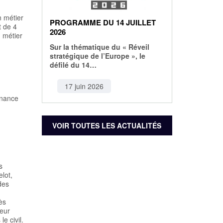
n métier
PROGRAMME DU 14 JUILLET
t de 4
2026
u métier
Sur la thématique du « Réveil
stratégique de l’Europe », le
défilé du 14…
17 juin 2026
enance
VOIR TOUTES LES ACTUALITÉS
s
lot,
des
ès
leur
e civil.