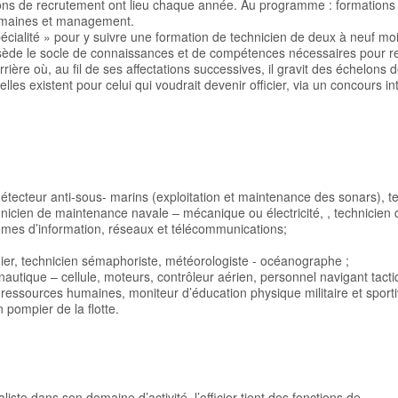
ions de recrutement ont lieu chaque année. Au programme : formations
 humaines et management.
pécialité » pour y suivre une formation de technicien de deux à neuf mo
 possède le socle de connaissances et de compétences nécessaires pour r
rière où, au fil de ses affectations successives, il gravit des échelons 
les existent pour celui qui voudrait devenir officier, via un concours i
détecteur anti-sous- marins (exploitation et maintenance des sonars), t
nicien de maintenance navale – mécanique ou électricité, , technicien 
èmes d’information, réseaux et télécommunications;
ier, technicien sémaphoriste, météorologiste - océanographe ;
autique – cellule, moteurs, contrôleur aérien, personnel navigant tacti
e ressources humaines, moniteur d’éducation physique militaire et sporti
 pompier de la flotte.
aliste dans son domaine d’activité, l’officier tient des fonctions de