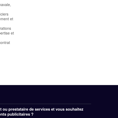
navale,
iciers
ement et
rations
ertise et
contrat
 ou prestataire de services et vous souhaitez
ts publicitaires ?