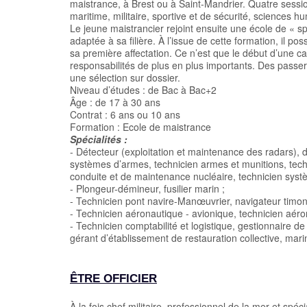
maistrance, à Brest ou à Saint-Mandrier. Quatre sess
maritime, militaire, sportive et de sécurité, sciences
Le jeune maistrancier rejoint ensuite une école de « s
adaptée à sa filière. À l’issue de cette formation, il
sa première affectation. Ce n’est que le début d’une car
responsabilités de plus en plus importants. Des passerel
une sélection sur dossier.
Niveau d’études : de Bac à Bac+2
Âge : de 17 à 30 ans
Contrat : 6 ans ou 10 ans
Formation : Ecole de maistrance
Spécialités :
- Détecteur (exploitation et maintenance des radars), 
systèmes d’armes, technicien armes et munitions, tech
conduite et de maintenance nucléaire, technicien syst
- Plongeur-démineur, fusilier marin ;
- Technicien pont navire-Manœuvrier, navigateur timon
- Technicien aéronautique - avionique, technicien aéron
- Technicien comptabilité et logistique, gestionnaire d
gérant d’établissement de restauration collective, marin
ÊTRE OFFICIER
À la fois chef militaire, professionnel de la mer et spéci