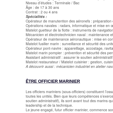
Niveau d’études : Terminale / Bac
Âge : de 17 à 30 ans
Contrat : 2 ou 4 ans
Spécialités :
Opérateur de manutention des aéronefs : préparation 
Opérations navales : radars, informatique et mise en
Matelot guetteur de la flotte : instruments de navigatio
Mécanicien et électrotechnicien naval : maintenance 
Opérateur de maintenance aéronautique : mise en con
Matelot fusilier marin : surveillance et sécurité des uni
Opérateur pont-navire : appareillage, accostage, ravita
Matelot marin pompier : prévention et sécurité des pe
Assistant administratif : assurer le soutien administrati
Matelot restaurateur / Matelot cuisinier : gestion, cuisin
A découvrir aussi : mécanicien industriel en atelier na
ÊTRE OFFICIER MARINIER
Les officiers mariniers (sous-officiers) constituent l’os
toutes les unités. Bien que leurs compétences s’exerc
soutien administratif), ils sont avant tout des marins 
leadership et de la technique.
Le jeune engagé, futur officier marinier, commence son