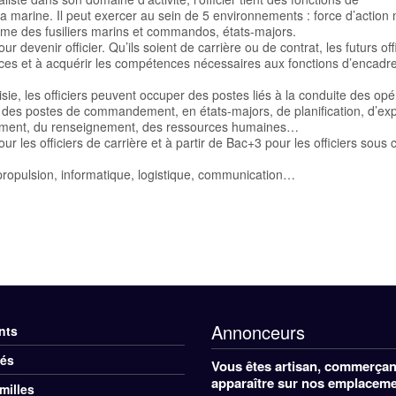
arine. Il peut exercer au sein de 5 environnements : force d’action 
ime des fusiliers marins et commandos, états-majors.
 devenir officier. Qu’ils soient de carrière ou de contrat, les futurs off
es et à acquérir les compétences nécessaires aux fonctions d’encadr
hoisie, les officiers peuvent occuper des postes liés à la conduite des opé
 des postes de commandement, en états-majors, de planification, d’exp
rmement, du renseignement, des ressources humaines…
ur les officiers de carrière et à partir de Bac+3 pour les officiers sous 
 propulsion, informatique, logistique, communication…
Annonceurs
nts
nu
tés
Vous êtes artisan, commerçant
ers
apparaître sur nos emplacemen
milles