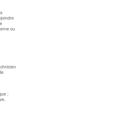
is
ejoindre
de
nterne ou
echnicien
de
que ;
ve,