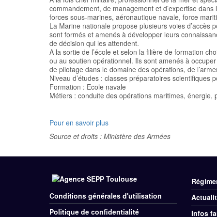
commandement, de management et d’expertise dans la m
forces sous-marines, aéronautique navale, force marit
La Marine nationale propose plusieurs voies d’accès pour
sont formés et amenés à développer leurs connaissanc
de décision qui les attendent.
A la sortie de l’école et selon la filière de formation c
ou au soutien opérationnel. Ils sont amenés à occuper
de pilotage dans le domaine des opérations, de l’a
Niveau d’études : classes préparatoires scientifiques po
Formation : Ecole navale
Métiers : conduite des opérations maritimes, énergie,
Pour en savoir plus
Source et droits : Ministère des Armées
Régime
Me
Conditions générales d'utilisation
Actuali
Menu
Div
Politique de confidentialité
Infos fa