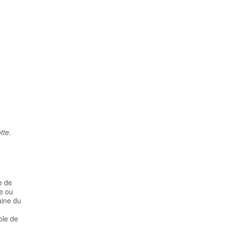
tte.
e de
e ou
aine du
ole de