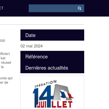
Search
Search
CT
Date
4000
02 mai 2024
ficier)
Référence
’est
 réussir
Dernières actualités
 la
unes qui
ier de