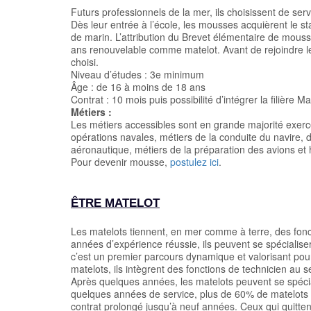
Futurs professionnels de la mer, ils choisissent de servi
Dès leur entrée à l’école, les mousses acquièrent le sta
de marin. L’attribution du Brevet élémentaire de mouss
ans renouvelable comme matelot. Avant de rejoindre leu
choisi.
Niveau d’études : 3e minimum
Âge : de 16 à moins de 18 ans
Contrat : 10 mois puis possibilité d’intégrer la filière Ma
Métiers :
Les métiers accessibles sont en grande majorité exerc
opérations navales, métiers de la conduite du navire, 
aéronautique, métiers de la préparation des avions et h
Pour devenir mousse,
postulez ici
.
ÊTRE MATELOT
Les matelots tiennent, en mer comme à terre, des fon
années d’expérience réussie, ils peuvent se spécialise
c’est un premier parcours dynamique et valorisant pour
matelots, ils intègrent des fonctions de technicien au s
Après quelques années, les matelots peuvent se spécia
quelques années de service, plus de 60% de matelots dev
contrat prolongé jusqu’à neuf années. Ceux qui quitten