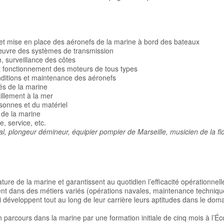
et mise en place des aéronefs de la marine à bord des bateaux
 œuvre des systèmes de transmission
n, surveillance des côtes
et fonctionnement des moteurs de tous types
ditions et maintenance des aéronefs
tés de la marine
illement à la mer
rsonnes et du matériel
f de la marine
e, service, etc.
val, plongeur démineur, équipier pompier de Marseille, musicien de la flo
sature de la marine et garantissent au quotidien l’efficacité opérationnell
ent dans des métiers variés (opérations navales, maintenance techniqu
qui développent tout au long de leur carrière leurs aptitudes dans le dom
 parcours dans la marine par une formation initiale de cinq mois à l’Éc