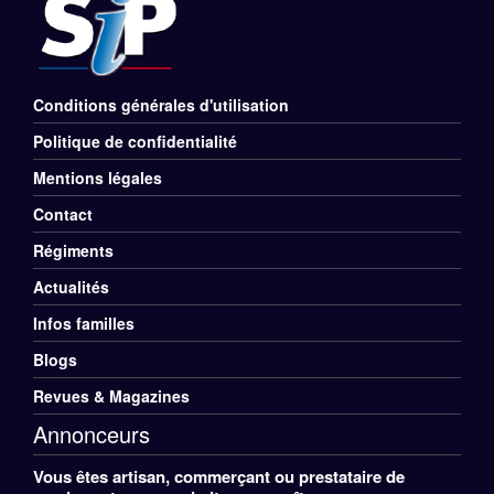
Conditions générales d'utilisation
Menu
Politique de confidentialité
Rubriques
Mentions légales
Pied
Contact
de
Régiments
Menu
Actualités
page
Divers
Infos familles
Pied
Blogs
de
Revues & Magazines
Annonceurs
page
Vous êtes artisan, commerçant ou prestataire de