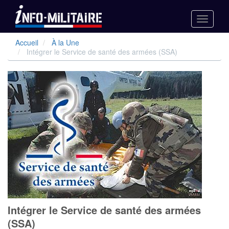
Toggle
navigati
Aller
Accueil
À la Une
au
Intégrer le Service de santé des armées (SSA)
contenu
principal
Intégrer le Service de santé des armées
(SSA)