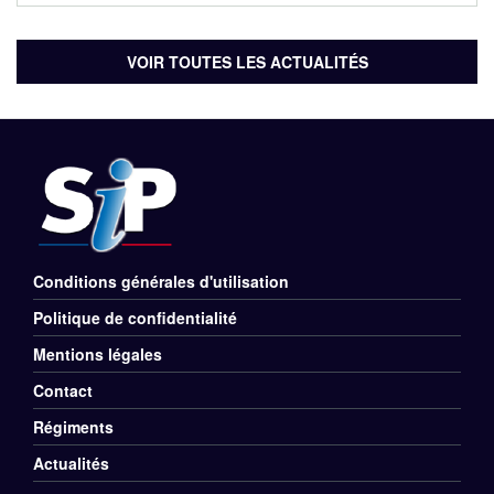
VOIR TOUTES LES ACTUALITÉS
Conditions générales d'utilisation
Menu
Politique de confidentialité
Rubriques
Mentions légales
Pied
Contact
de
Régiments
Menu
Actualités
page