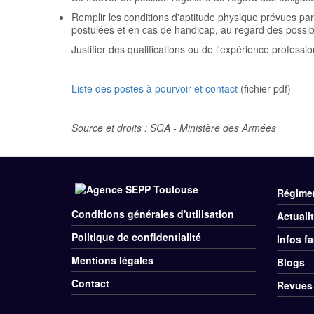
Remplir les conditions d'aptitude physique prévues par
postulées et en cas de handicap, au regard des possibi
Justifier des qualifications ou de l'expérience profess
Liste des postes à pourvoir et contact
(fichier pdf)
Source et droits : SGA - Ministère des Armées
Régime
Me
Conditions générales d'utilisation
Actuali
Menu
Div
Politique de confidentialité
Infos fa
Rubriques
Pie
Mentions légales
Blogs
Pied
de
Contact
Revues
de