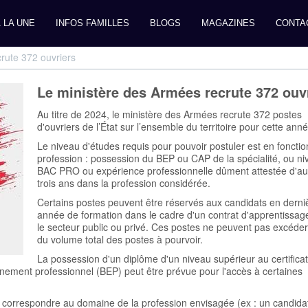
 LA UNE
INFOS FAMILLES
BLOGS
MAGAZINES
CONTA
rute 372 ouvriers
Le ministère des Armées recrute 372 ouv
Au titre de 2024, le ministère des Armées recrute 372 postes
d'ouvriers de l’État sur l’ensemble du territoire pour cette anné
Le niveau d'études requis pour pouvoir postuler est en fonctio
profession : possession du BEP ou CAP de la spécialité, ou n
BAC PRO ou expérience professionnelle dûment attestée d'a
trois ans dans la profession considérée.
Certains postes peuvent être réservés aux candidats en derni
année de formation dans le cadre d'un contrat d'apprentissag
le secteur public ou privé. Ces postes ne peuvent pas excéde
du volume total des postes à pourvoir.
La possession d'un diplôme d'un niveau supérieur au certificat
gnement professionnel (BEP) peut être prévue pour l'accès à certaines
 correspondre au domaine de la profession envisagée (ex : un candidat 