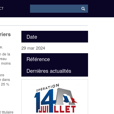
Search
Search
CT
riers
Date
e.
29 mar 2024
n de la
Référence
iveau
u moins
Dernières actualités
ère
e dans
r 25 %
titulaire