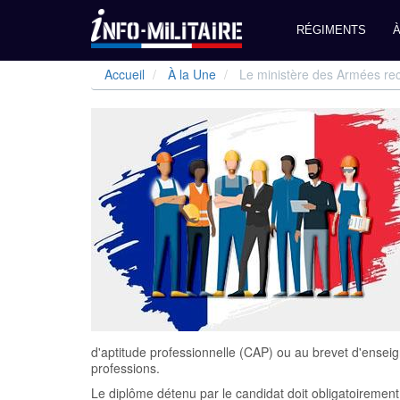
Navigation
RÉGIMENTS
À
principale
Aller
Accueil
À la Une
Le ministère des Armées rec
au
contenu
principal
d'aptitude professionnelle (CAP) ou au brevet d'ensei
professions.
Le diplôme détenu par le candidat doit obligatoirement