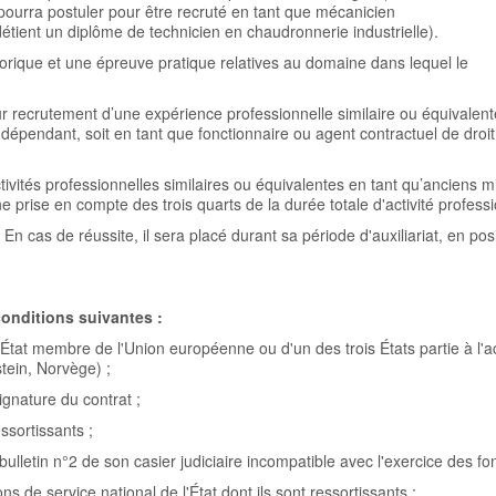
pourra postuler pour être recruté en tant que mécanicien
détient un diplôme de technicien en chaudronnerie industrielle).
ique et une épreuve pratique relatives au domaine dans lequel le
leur recrutement d’une expérience professionnelle similaire ou équivalent
indépendant, soit en tant que fonctionnaire ou agent contractuel de droit
ivités professionnelles similaires ou équivalentes en tant qu’anciens mil
ne prise en compte des trois quarts de la durée totale d'activité professi
 En cas de réussite, il sera placé durant sa période d'auxiliariat, en pos
conditions suivantes :
n État membre de l'Union européenne ou d'un des trois États partie à l'
tein, Norvège) ;
ignature du contrat ;
essortissants ;
bulletin n°2 de son casier judiciaire incompatible avec l'exercice des fon
s de service national de l'État dont ils sont ressortissants ;