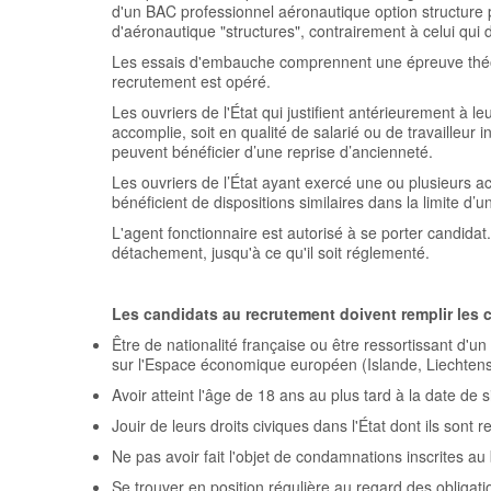
d'un BAC professionnel aéronautique option structure 
d'aéronautique "structures", contrairement à celui qui 
Les essais d'embauche comprennent une épreuve théor
recrutement est opéré.
Les ouvriers de l'État qui justifient antérieurement à 
accomplie, soit en qualité de salarié ou de travailleur 
peuvent bénéficier d’une reprise d’ancienneté.
Les ouvriers de l’État ayant exercé une ou plusieurs act
bénéficient de dispositions similaires dans la limite d’u
L'agent fonctionnaire est autorisé à se porter candidat.
détachement, jusqu'à ce qu'il soit réglementé.
Les candidats au recrutement doivent remplir les 
Être de nationalité française ou être ressortissant d'u
sur l'Espace économique européen (Islande, Liechtens
Avoir atteint l'âge de 18 ans au plus tard à la date de s
Jouir de leurs droits civiques dans l'État dont ils sont r
Ne pas avoir fait l'objet de condamnations inscrites au 
Se trouver en position régulière au regard des obligation