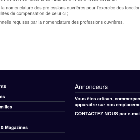
 la nomenclature des professions ouvrières pour l'exercice des fonctio
lités de compensation de celui-ci ;
ionnelle requises par la nomenclature des professions ouvrières.
Annonceurs
nts
nu
tés
Vous êtes artisan, commerçant
ers
apparaître sur nos emplacemen
milles
CONTACTEZ NOUS
par e-mail
d
 & Magazines