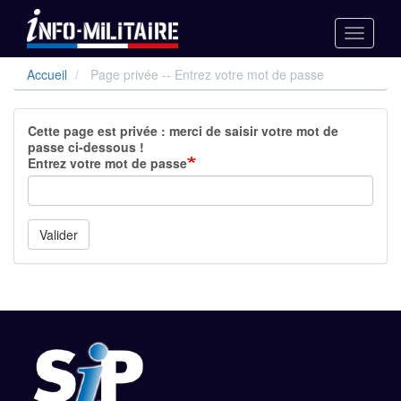
Toggle
navigati
Aller
Accueil
Page privée -- Entrez votre mot de passe
au
contenu
principal
Cette page est privée : merci de saisir votre mot de
passe ci-dessous !
Entrez votre mot de passe
Valider