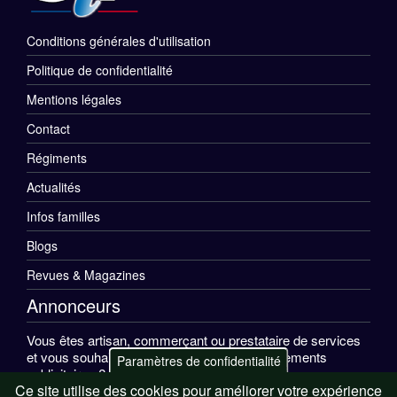
Conditions générales d'utilisation
Menu
Politique de confidentialité
Rubriques
Mentions légales
Pied
Contact
de
Régiments
Menu
Actualités
page
Divers
Infos familles
Pied
Blogs
de
Revues & Magazines
Annonceurs
page
Vous êtes artisan, commerçant ou prestataire de services
et vous souhaitez apparaître sur nos emplacements
Paramètres de confidentialité
publicitaires ?
Ce site utilise des cookies pour améliorer votre expérience